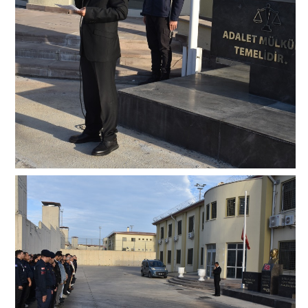
KADİR GECESİ KUTLAMA PROGRAMI
İŞYURTLARI
EL İŞİ ATÖLYESİ
EL İŞİ ÜRÜNLERİ
KABLO MONTAJ ATÖLYESİ
KABLO MONTAJ ATÖLYESİ FOTOĞRAFLAR
KANTİN
ÇAMAŞIRHANE
FOTOĞRAF ve FOTOKOPİ
İLETİŞİM