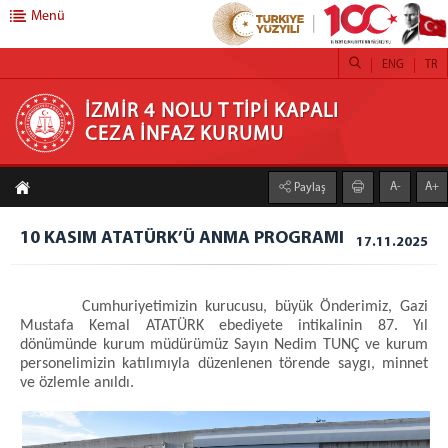
Menü
ENG
TR
İZMİR 4 NOLU T TİPİ KAPALI CEZA İNFAZ
İZMİR 4 NOLU T TİPİ KAPALI
CEZA İNFAZ KURUMU
KURUMU
A-
A+
Paylaş
KURUMUMUZ
HAKKIMIZDA
10 KASIM ATATÜRK’Ü ANMA PROGRAMI
17.11.2025
MİSYONUMUZ ve VİZYONUMUZ
FOTOĞRAF GALERİSİ
Cumhuriyetimizin kurucusu, büyük Önderimiz, Gazi
BİRİMLER
Mustafa Kemal ATATÜRK ebediyete intikalinin 87. Yıl
dönümünde kurum müdürümüz Sayın Nedim TUNÇ ve kurum
İNFAZ ve KORUMA BAŞMEMURLUĞU
personelimizin katılımıyla düzenlenen törende saygı, minnet
İNFAZ KALEMİ
ve özlemle anıldı.
PERSONEL KALEMİ ve MUTEMET
EMANET PARA ve EMANET EŞYA