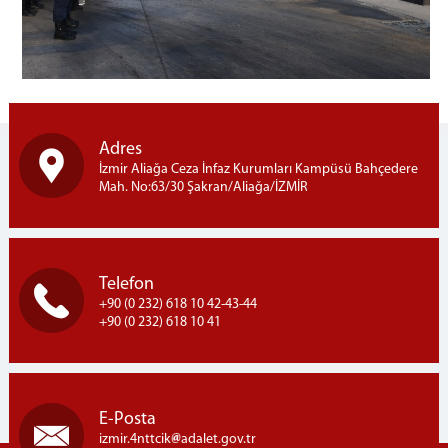
Adres
İzmir Aliağa Ceza İnfaz Kurumları Kampüsü Bahçedere
Mah. No:63/30 Şakran/Aliağa/İZMİR
Telefon
+90 (0 232) 618 10 42-43-44
+90 (0 232) 618 10 41
E-Posta
izmir.4nttcik
adalet.gov.tr