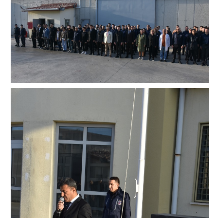
BİLGİ İŞLEM
MEKTUP OKUMA
SERVİSLER
EĞİTİM ÖĞRETİM SERVİSİ
PSİKO-SOSYAL SERVİS
MANEVİ REHBERLİK
REVİR
ETKİNLİKLERİMİZ
GÖREVDE YÜKSELEN PERSONELLERE YEMEK
ORGANİZASYONU
8 MART KADINLAR GÜNÜ
18 MART ÇANAKKALE ZAFERİ ve ŞEHİTLERİ ANMA
GÜNÜ
REGAİP, MİRAÇ ve BERAT KANDİLLERİ KUTLAMA
PROGRAMI
KÜTÜPHANELER HAFTASI KUTLAMA ETKİNLİĞİ